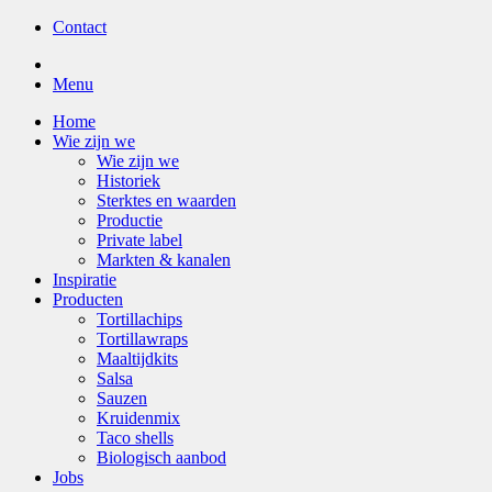
Contact
Menu
Home
Wie zijn we
Wie zijn we
Historiek
Sterktes en waarden
Productie
Private label
Markten & kanalen
Inspiratie
Producten
Tortillachips
Tortillawraps
Maaltijdkits
Salsa
Sauzen
Kruidenmix
Taco shells
Biologisch aanbod
Jobs