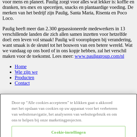
voor mens en planeet. Paulig zorgt voor alles wat lekker is: koffie en
dranken, tex-mex en specerijen, snacks en plantaardige voeding. De
merken van het bedrijf zijn Paulig, Santa Maria, Risenta en Poco
Loco.
Paulig heeft meer dan 2.300 gepassioneerde medewerkers in 13
verschillende landen die zich allen samen inzetten voor hetzelfde
doel: een leven vol smaak! Paulig wil vooroplopen bij verandering,
want smaak is de sleutel tot het bouwen van een betere wereld. Wat
we vandaag op ons bord of in ons kopje hebben, zal het verschil
maken voor de toekomst. Lees meer:
www.pauliggroup.com/nl
Home
Wie zijn we
Producten
Contact
Stay tuned and follow us
Door op “Alle cookies accepteren” te klikken gaat u akkoord
met het opslaan van cookies op uw apparaat voor het verbeteren
van websitenavigatie, het analyseren van websitegebruik en om
ons te helpen bij onze marketingprojecten.
Cookie-instellingen