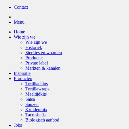
Contact
Menu
Home
Wie zijn we
Wie zijn we
Historiek
Sterktes en waarden
Productie
Private label
Markten & kanalen
Inspiratie
Producten
Tortillachips
Tortillawraps
Maaltijdkits
Salsa
Sauzen
Kruidenmix
Taco shells
Biologisch aanbod
Jobs