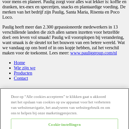
voor mens en planeet. Paulig zorgt voor alles wat lekker is: koffie en
dranken, tex-mex en specerijen, snacks en plantaardige voeding. De
merken van het bedrijf zijn Paulig, Santa Maria, Risenta en Poco
Loco.
Paulig heeft meer dan 2.300 gepassioneerde medewerkers in 13
verschillende landen die zich allen samen inzetten voor hetzelfde
doel: een leven vol smaak! Paulig wil vooroplopen bij verandering,
want smaak is de sleutel tot het bouwen van een betere wereld. Wat
we vandaag op ons bord of in ons kopje hebben, zal het verschil
maken voor de toekomst. Lees meer:
www.pauliggroup.com/nl
Home
Wie zijn we
Producten
Contact
Stay tuned and follow us
Door op “Alle cookies accepteren” te klikken gaat u akkoord
met het opslaan van cookies op uw apparaat voor het verbeteren
van websitenavigatie, het analyseren van websitegebruik en om
ons te helpen bij onze marketingprojecten.
Cookie-instellingen