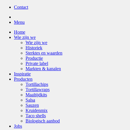
Contact
Menu
Home
Wie zijn we
Wie zijn we
Historiek
Sterktes en waarden
Productie
Private label
Markten & kanalen
Inspiratie
Producten
Tortillachips
Tortillawraps
Maaltijdkits
Salsa
Sauzen
Kruidenmix
Taco shells
Biologisch aanbod
Jobs