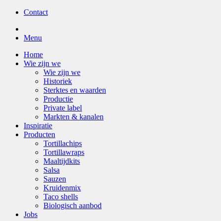
Contact
Menu
Home
Wie zijn we
Wie zijn we
Historiek
Sterktes en waarden
Productie
Private label
Markten & kanalen
Inspiratie
Producten
Tortillachips
Tortillawraps
Maaltijdkits
Salsa
Sauzen
Kruidenmix
Taco shells
Biologisch aanbod
Jobs