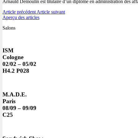
Arnauld Demoulin est titulaire d’un diplôme en administration des af
Article précédent
Article suivant
Aperçu des articles
Salons
ISM
Cologne
02/02 – 05/02
H4.2 P028
M.A.D.E.
Paris
08/09 – 09/09
C25