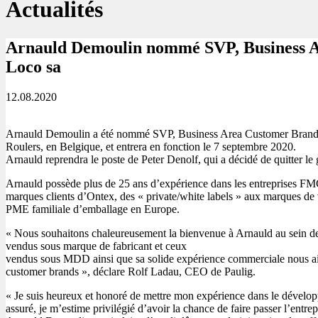
Actualités
Arnauld Demoulin nommé SVP, Business Ar
Loco sa
12.08.2020
Arnauld Demoulin a été nommé SVP, Business Area Customer Brands et 
Roulers, en Belgique, et entrera en fonction le 7 septembre 2020.
Arnauld reprendra le poste de Peter Denolf, qui a décidé de quitter le
Arnauld possède plus de 25 ans d’expérience dans les entreprises FM
marques clients d’Ontex, des « private/white labels » aux marques de v
PME familiale d’emballage en Europe.
« Nous souhaitons chaleureusement la bienvenue à Arnauld au sein de 
vendus sous marque de fabricant et ceux
vendus sous MDD ainsi que sa solide expérience commerciale nous aide
customer brands », déclare Rolf Ladau, CEO de Paulig.
« Je suis heureux et honoré de mettre mon expérience dans le développ
assuré, je m’estime privilégié d’avoir la chance de faire passer l’entr